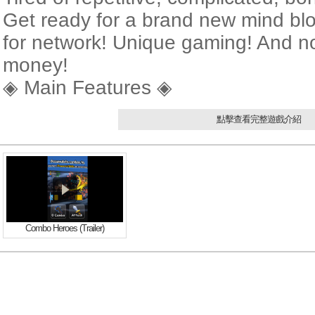
Get ready for a brand new mind b
for network! Unique gaming! And n
money!
◈ Main Features ◈
- Tap! Tap! Tap at the right time to
點擊查看完整遊戲介紹
- Accumulate combos to perform pow
ememies.
- You can play anywhere with no ne
abroad, below the sea, and even i
- You can enjoy the game with only 
Combo Heroes (Trailer)
mode.
- Only 37Mb size with no additiona
wanna wait another 5 minutes after
right?