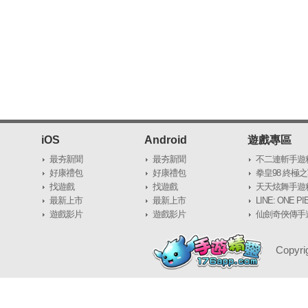
- Decide what stats to upgrade! C
your own powerful heroes!
- Convenient upgrade system! Each
the game is applied to every heroe
need to choose.
- Face the ultimate boss by collecti
iOS
Android
遊戲專區
the boss and finish the game. How
最夯新聞
最夯新聞
不二連斬手遊
beyond the abyss!
好康禮包
好康禮包
區
拳皇98 終極
找遊戲
找遊戲
靈wiki資料庫
天天炫舞手遊
◈ How To Play ◈
最新上市
最新上市
區
LINE: ONE 
- Strengthen your heroes by beati
遊戲影片
遊戲影片
靈wiki資料庫
仙劍奇俠傳手遊
料庫
collecting equipments.
Copyri
- Encounter various enemies throug
chapters.
- Summon powerful heroes and exp