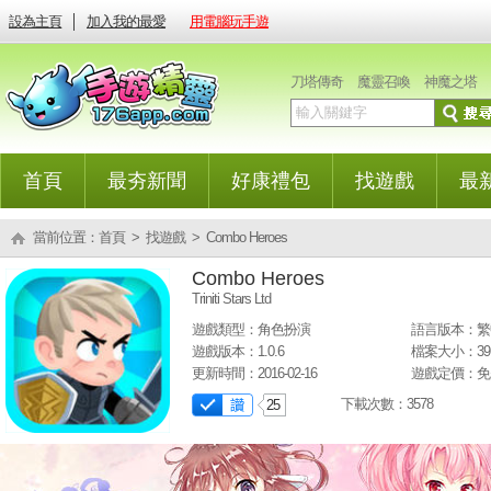
設為主頁
│
加入我的最愛
用電腦玩手遊
刀塔傳奇
魔靈召喚
神魔之塔
首頁
最夯新聞
好康禮包
找遊戲
最
當前位置：
首頁
>
找遊戲
> Combo Heroes
Combo Heroes
Triniti Stars Ltd
遊戲類型：角色扮演
語言版本：繁
遊戲版本：1.0.6
檔案大小：39
更新時間：2016-02-16
遊戲定價：免
下載次數：
3578
25