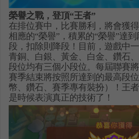
榮譽之戰，登頂
“
王者
”
在排位賽中，比賽勝利，將會獲得
相應的
“
榮譽
”
，積累的
“
榮譽
”
達到
段，扣除則降段！目前，遊戲中一
青銅、白銀、黃金、白金、鑽石、
段位均有三個小段位。每屆聯賽將
賽季結束將按照所達到的最高段位
幣、鑽石、賽季專有裝扮）！王者
是時候表演真正的技術了！