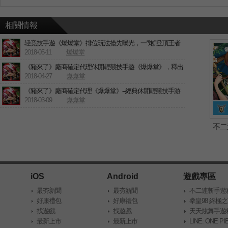
相關情報
轻竞技手遊《爆爆堂》排位玩法搶先曝光，一“炮”登頂王者
2018-05-11
爆爆堂
《豬來了》廠商確定代理休閒輕競技手遊《爆爆堂》，釋出
精美宣传影片。
2018-04-27
爆爆堂
《豬來了》廠商確定代理《爆爆堂》--經典休閒輕競技手游
宣傳影片提前釋出
2018-03-09
爆爆堂
不二
iOS
Android
遊戲專區
最夯新聞
最夯新聞
不二連斬手遊
好康禮包
好康禮包
區
拳皇98 終極
找遊戲
找遊戲
靈wiki資料庫
天天炫舞手遊
最新上市
最新上市
區
LINE: ONE 