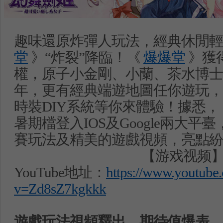
趣味還原炸彈人玩法，經典休閒
堂
》
“
炸裂
”
降臨！《
爆爆堂
》獲
權，原子小金剛、小蘭、茶水博士
年，更有經典端遊地圖任你遊玩，
時裝
DIY
系統等你來體驗！據悉，
暑期檔登入
IOS
及
Google
兩大平臺
賽玩法及精美的遊戲視頻，亮點紛
【游戏视频
YouTube
地址：
https://www.youtube
v=Zd8sZ7kgkkk
遊戲玩法視頻釋出，期待值爆表