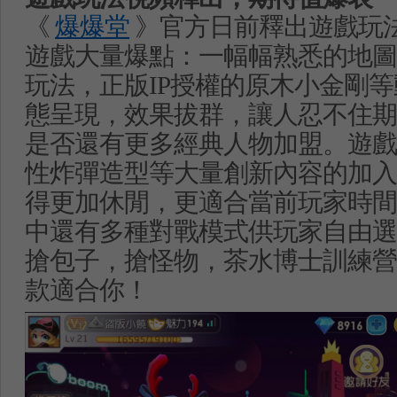
《
爆爆堂
》官方日前釋出遊戲玩
遊戲大量爆點：一幅幅熟悉的地圖
玩法，正版
IP
授權的原木小金剛等
態呈現，效果拔群，讓人忍不住期
是否還有更多經典人物加盟。遊戲
性炸彈造型等大量創新內容的加入
得更加休閒，更適合當前玩家時間
中還有多種對戰模式供玩家自由選
搶包子，搶怪物，茶水博士訓練營
款適合你！