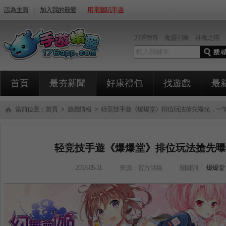
設為主頁
│
加入我的最愛
用電腦玩手遊
刀塔傳奇
魔靈召喚
神魔之塔
首頁
最夯新聞
好康禮包
找遊戲
最
當前位置：
首頁
>
遊戲情報
> 轻竞技手遊《爆爆堂》排位玩法搶先曝光，一“
轻竞技手遊《爆爆堂》排位玩法搶先曝
2018-05-11
來源：官方供稿
關鍵詞：
爆爆堂