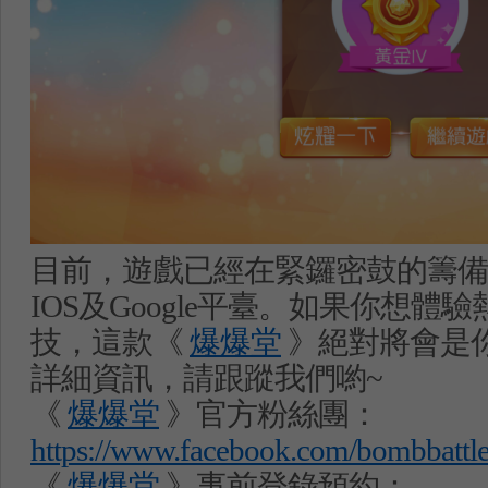
目前，遊戲已經在緊鑼密鼓的籌備
IOS
及
Google
平臺。如果你想體驗
技，這款《
爆爆堂
》絕對將會是
詳細資訊，請跟蹤我們喲
~
《
爆爆堂
》官方粉絲團：
https://www.facebook.com/bombbattle
《
爆爆堂
》事前登錄預約：