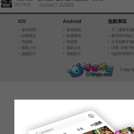
推出更新
2017-05-05
Star Wars™: 原力戰場
iOS
Android
遊戲專區
最夯新聞
最夯新聞
不二連斬手遊
好康禮包
好康禮包
區
拳皇98 終極
找遊戲
找遊戲
靈wiki資料庫
天天炫舞手遊
最新上市
最新上市
區
LINE: ONE 
遊戲影片
遊戲影片
靈wiki資料庫
仙劍奇俠傳手遊
料庫
Copyri