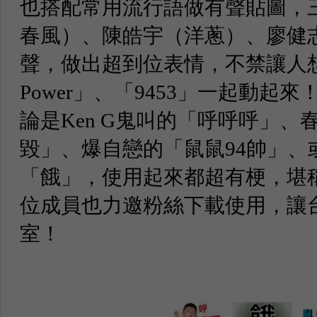
也搭配常用流行語做有聲貼圖，
春風）、陳皓宇（洋蔥）、廖健志
聲，做出超到位表情，不禁讓人想跟著
Power」、「9453」一起動起
論是Ken G鬼叫的「呼呼呼」、
毀」、爆自戀的「鼠鼠94帥」、
「餓」，使用起來都超有梗，堪
位成員也力邀粉絲下載使用，讓
室！