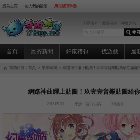
設為主頁
│
加入我的最愛
用電腦玩手遊
刀塔傳奇
魔靈召喚
神魔之塔
首頁
最夯新聞
好康禮包
找遊戲
最
當前位置：
首頁
>
業界新聞
> 網路神曲躍上貼圖！玖壹壹音樂貼圖給你滿滿的「Bi
網路神曲躍上貼圖！玖壹壹音樂貼圖給你滿滿
2017-05-09
來源：官方供稿
關鍵詞：